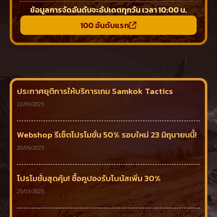
5
MOOMEOWWOOF
LEGENDSTH
S1-ลิโป้-1
14,802,321,883
ข้อมูลการจัดอันดับจะอัปเดตทุกวัน เวลา 10:00 น.
6
UB๏สุมา๏
UNBELIEVABLE
S19-เตียวเสี้ยน-9
14,370,545,801
100 อันดับแรก
7
ZETTONN
INDIGODRAGON
S58-กวนอู-8
12,922,741,595
8
AFTERSHOCK
LEGENDSTH
S1-ลิโป้-1
12,914,301,590
9
โจปี๋
LEGENDSTH
S1-ลิโป้-1
12,332,267,094
10
Sวมเซิฟเถอะ
S้าULล่า
S1-ลิโป้-1
11,861,528,242
ประกาศยุติการให้บริการเกม Samkok Tactics
22/09/2025
Webshop รีเซ็ตโปรโมชั่น 50% รอบใหม่ 23 มิถุนายนนี้!
20/06/2025
โปรโมชั่นสุดคุ้ม! ซื้อคูปองรับโบนัสเพิ่ม 30%
25/03/2025