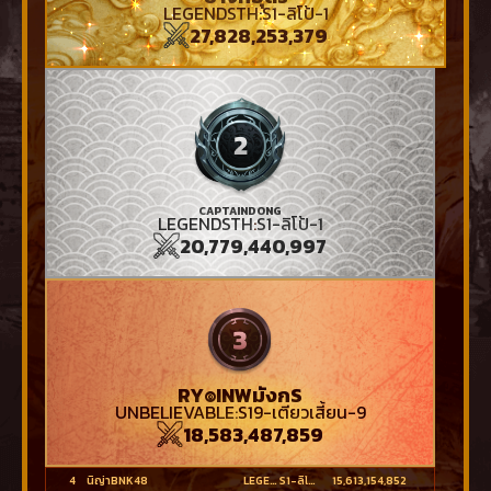
LEGENDSTH
:
S1-ลิโป้-1
27,828,253,379
CAPTAINDONG
LEGENDSTH
:
S1-ลิโป้-1
20,779,440,997
RY๏INWมังกS
UNBELIEVABLE
:
S19-เตียวเสี้ยน-9
18,583,487,859
4
นีญ่าBNK48
LEGENDSTH
S1-ลิโป้-1
15,613,154,852