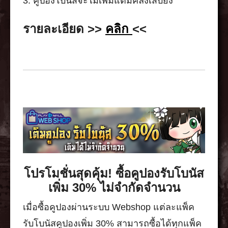
3. คูปองโบนัสจะไม่เพิ่มแต้มคลังเสบียง
รายละเอียด >>
คลิก
<<
โปรโมชั่นสุดคุ้ม! ซื้อคูปองรับโบนัส
เพิ่ม 30% ไม่จำกัดจำนวน
เมื่อซื้อคูปองผ่านระบบ Webshop แต่ละแพ็ค
รับโบนัสคูปองเพิ่ม 30% สามารถซื้อได้ทุกแพ็ค