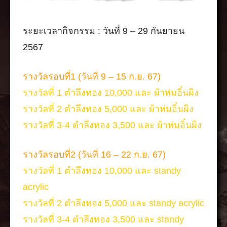
ระยะเวลากิจกรรม : วันที่ 9 – 29 กันยายน
2567
รางวัลรอบที่1 (วันที่ 9 – 15 ก.ย. 67)
รางวัลที่ 1 ตำลึงทอง 10,000 และ ผ้าห่มอิ๋นผิง
รางวัลที่ 2 ตำลึงทอง 5,000 และ ผ้าห่มอิ๋นผิง
รางวัลที่ 3-4 ตำลึงทอง 3,500 และ ผ้าห่มอิ๋นผิง
รางวัลรอบที่2
(วันที่ 16 – 22 ก.ย. 67)
รางวัลที่ 1 ตำลึงทอง 10,000 และ standy
acrylic
รางวัลที่ 2 ตำลึงทอง 5,000 และ standy acrylic
รางวัลที่ 3-4 ตำลึงทอง 3,500 และ standy