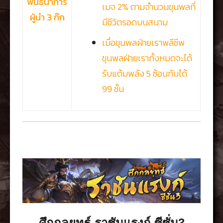
พันธนาการ
เมจ 2% ตามจำนวนขุนพลที่
ผู้นำ 3 ก๊ก
มีชีวิตรอดบนสนาม
เมื่อขุนพลฝ่ายเราพลีชีพ
ขุนพลฝ่ายเราทั้งหมดจะได้
รับแต้มพลัง 5 ซ้อนทับได้
99 ชั้น
ศึกกลยุทธ์ ราชันแรงก์ ซีซั่น3