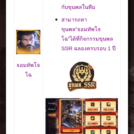
กับขุนพลในทีม
สามารถหา
ขุนพล”จอมทัพโจ
โฉ”ได้ที่กิจกรรมขุนพล
SSR ฉลองครบรอบ 1 ปี
จอมทัพโจ
โฉ