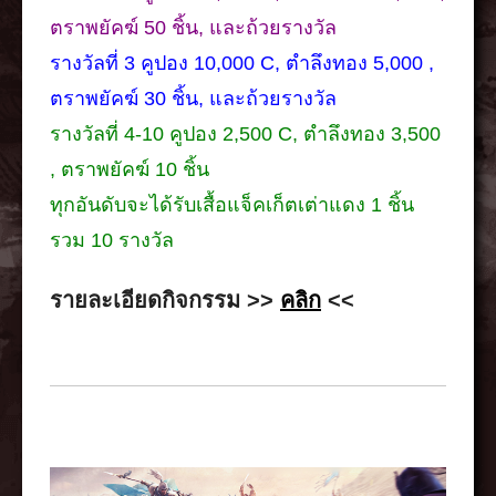
ตราพยัคฆ์ 50 ชิ้น, และถ้วยรางวัล
รางวัลที่ 3 คูปอง 10,000 C, ตำลึงทอง 5,000 ,
ตราพยัคฆ์ 30 ชิ้น, และถ้วยรางวัล
รางวัลที่ 4-10 คูปอง 2,500 C, ตำลึงทอง 3,500
, ตราพยัคฆ์ 10 ชิ้น
ทุกอันดับจะได้รับเสื้อแจ็คเก็ตเต่าแดง 1 ชิ้น
รวม 10 รางวัล
รายละเอียดกิจกรรม >>
คลิก
<<