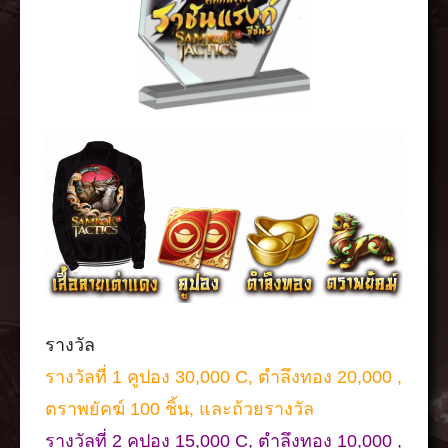
รางวัล
รางวัลที่ 1 คูปอง 30,000 C, ตำลึงทอง 20,000 ,
ตราพยัคฆ์ 100 ชิ้น, และถ้วยรางวัล
รางวัลที่ 2 คูปอง 15,000 C, ตำลึงทอง 10,000 ,